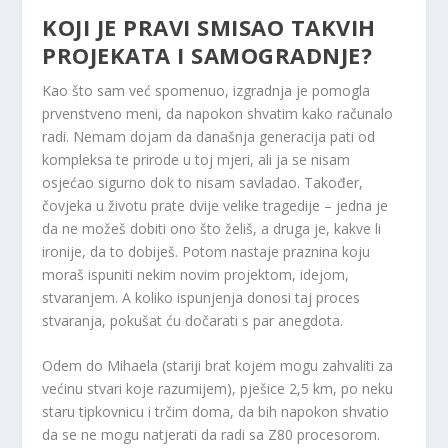
KOJI JE PRAVI SMISAO TAKVIH
PROJEKATA I SAMOGRADNJE?
Kao što sam već spomenuo, izgradnja je pomogla
prvenstveno meni, da napokon shvatim kako računalo
radi. Nemam dojam da današnja generacija pati od
kompleksa te prirode u toj mjeri, ali ja se nisam
osjećao sigurno dok to nisam savladao. Također,
čovjeka u životu prate dvije velike tragedije – jedna je
da ne možeš dobiti ono što želiš, a druga je, kakve li
ironije, da to dobiješ. Potom nastaje praznina koju
moraš ispuniti nekim novim projektom, idejom,
stvaranjem. A koliko ispunjenja donosi taj proces
stvaranja, pokušat ću dočarati s par anegdota.
Odem do Mihaela (stariji brat kojem mogu zahvaliti za
većinu stvari koje razumijem), pješice 2,5 km, po neku
staru tipkovnicu i trčim doma, da bih napokon shvatio
da se ne mogu natjerati da radi sa Z80 procesorom.