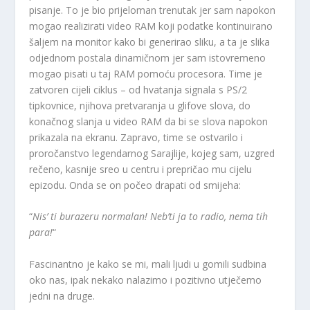
pisanje. To je bio prijeloman trenutak jer sam napokon
mogao realizirati video RAM koji podatke kontinuirano
šaljem na monitor kako bi generirao sliku, a ta je slika
odjednom postala dinamičnom jer sam istovremeno
mogao pisati u taj RAM pomoću procesora. Time je
zatvoren cijeli ciklus – od hvatanja signala s PS/2
tipkovnice, njihova pretvaranja u glifove slova, do
konačnog slanja u video RAM da bi se slova napokon
prikazala na ekranu. Zapravo, time se ostvarilo i
proročanstvo legendarnog Sarajlije, kojeg sam, uzgred
rečeno, kasnije sreo u centru i prepričao mu cijelu
epizodu. Onda se on počeo drapati od smijeha:
“
Nis’ ti burazeru normalan! Neb’ti ja to radio, nema tih
para!
“
Fascinantno je kako se mi, mali ljudi u gomili sudbina
oko nas, ipak nekako nalazimo i pozitivno utječemo
jedni na druge.