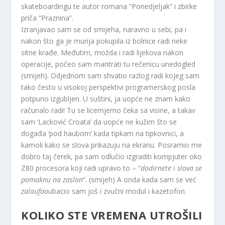
skateboardingu te autor romana “Ponedjeljak” i zbirke
priča “Praznina”.
Izranjavao sam se od smijeha, naravno u sebi, pa i
nakon što ga je murija pokupila iz bolnice radi neke
sitne krađe. Međutim, možda i radi lijekova nakon
operacije, počeo sam mantrati tu rečenicu unedogled
(smijeh). Odjednom sam shvatio razlog radi kojeg sam
tako često u visokoj perspektivi programerskog posla
potpuno izgubljen. U suštini, ja uopće ne znam kako
računalo radi! Tu se licemjerno čeka sa visine, a takav
sam ‘Lacković Croata’ da uopće ne kužim što se
događa ‘pod haubom’ kada tipkam na tipkovnici, a
kamoli kako se slova prikazuju na ekranu. Posramio me
dobro taj čerek, pa sam odlučio izgraditi kompjuter oko
Z80 procesora koji radi upravo to – “
dodirnete i slova se
pomaknu na zaslon
“. (smijeh) A onda kada sam se već
zalaufao
ubacio sam još i zvučni modul i kazetofon.
KOLIKO STE VREMENA UTROŠILI