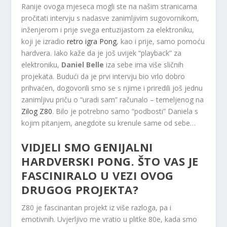
Ranije ovoga mjeseca mogli ste na našim stranicama
pročitati intervju s nadasve zanimljivim sugovornikom,
inženjerom i prije svega entuzijastom za elektroniku,
koji je izradio
retro igra Pong
, kao i prije, samo pomoću
hardvera. Iako kaže da je još uvijek “playback” za
elektroniku,
Daniel Belle
iza sebe ima više sličnih
projekata. Budući da je prvi intervju bio vrlo dobro
prihvaćen, dogovorili smo se s njime i priredili još jednu
zanimljivu priču o “uradi sam” računalo – temeljenog na
Zilog Z80
. Bilo je potrebno samo “podbosti” Daniela s
kojim pitanjem, anegdote su krenule same od sebe…
VIDJELI SMO GENIJALNI
HARDVERSKI PONG. ŠTO VAS JE
FASCINIRALO U VEZI OVOG
DRUGOG PROJEKTA?
Z80 je fascinantan projekt iz više razloga, pa i
emotivnih. Uvjerljivo me vratio u plitke 80e, kada smo