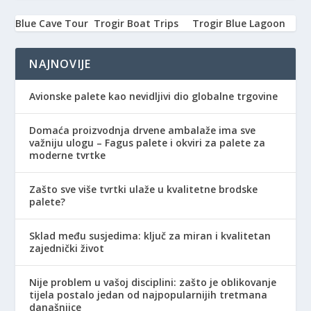
Blue Cave Tour
Trogir Boat Trips
Trogir Blue Lagoon
NAJNOVIJE
Avionske palete kao nevidljivi dio globalne trgovine
Domaća proizvodnja drvene ambalaže ima sve
važniju ulogu – Fagus palete i okviri za palete za
moderne tvrtke
Zašto sve više tvrtki ulaže u kvalitetne brodske
palete?
Sklad među susjedima: ključ za miran i kvalitetan
zajednički život
Nije problem u vašoj disciplini: zašto je oblikovanje
tijela postalo jedan od najpopularnijih tretmana
današnjice