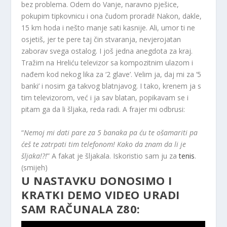
bez problema. Odem do Vanje, naravno pješice,
pokupim tipkovnicu i ona čudom proradi! Nakon, dakle,
15 km hoda i nešto manje sati kasnije. Ali, umor ti ne
osjetiš, jer te pere taj čin stvaranja, nevjerojatan
zaborav svega ostalog. I još jedna anegdota za kraj.
Tražim na Hreliću televizor sa kompozitnim ulazom i
nađem kod nekog lika za ‘2 glave’. Velim ja, daj mi za ‘5
banki’ i nosim ga takvog blatnjavog. I tako, krenem ja s
tim televizorom, već i ja sav blatan, popikavam se i
pitam ga da li šljaka, reda radi. A frajer mi odbrusi:
“
Nemoj mi dati pare za 5 banaka pa ću te ošamariti pa
ćeš te zatrpati tim telefonom! Kako da znam da li je
šljaka!?!
” A fakat je šljakala. Iskoristio sam ju za
tenis
.
(smijeh)
U NASTAVKU DONOSIMO I
KRATKI DEMO VIDEO URADI
SAM RAČUNALA Z80: