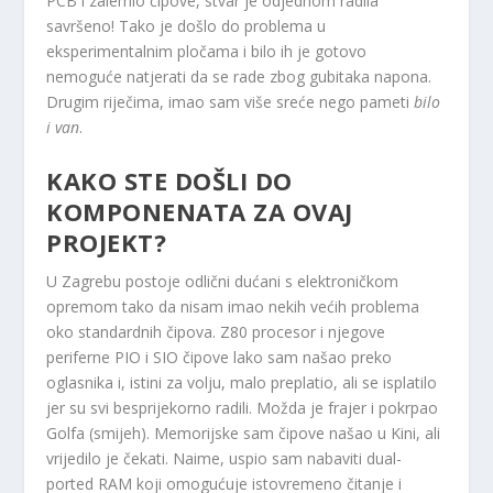
PCB i zalemio čipove, stvar je odjednom radila
savršeno! Tako je došlo do problema u
eksperimentalnim pločama i bilo ih je gotovo
nemoguće natjerati da se rade zbog gubitaka napona.
Drugim riječima, imao sam više sreće nego pameti
bilo
i van
.
KAKO STE DOŠLI DO
KOMPONENATA ZA OVAJ
PROJEKT?
U Zagrebu postoje odlični dućani s elektroničkom
opremom tako da nisam imao nekih većih problema
oko standardnih čipova. Z80 procesor i njegove
periferne PIO i SIO čipove lako sam našao preko
oglasnika i, istini za volju, malo preplatio, ali se isplatilo
jer su svi besprijekorno radili. Možda je frajer i pokrpao
Golfa (smijeh). Memorijske sam čipove našao u Kini, ali
vrijedilo je čekati. Naime, uspio sam nabaviti dual-
ported RAM koji omogućuje istovremeno čitanje i