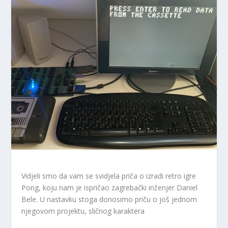
Vidjeli smo da vam se svidjela priča o izradi retro igre
Pong, koju nam je ispričao zagrebački inženjer Daniel
Bele. U nastavku stoga donosimo priču o još jednom
njegovom projektu, sličnog karaktera