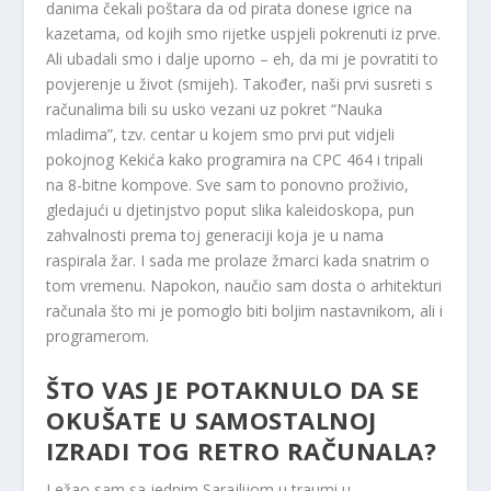
danima čekali poštara da od pirata donese igrice na
kazetama, od kojih smo rijetke uspjeli pokrenuti iz prve.
Ali ubadali smo i dalje uporno – eh, da mi je povratiti to
povjerenje u život (smijeh). Također, naši prvi susreti s
računalima bili su usko vezani uz pokret “Nauka
mladima”, tzv. centar u kojem smo prvi put vidjeli
pokojnog Kekića kako programira na CPC 464 i tripali
na 8-bitne kompove. Sve sam to ponovno proživio,
gledajući u djetinjstvo poput slika kaleidoskopa, pun
zahvalnosti prema toj generaciji koja je u nama
raspirala žar. I sada me prolaze žmarci kada snatrim o
tom vremenu. Napokon, naučio sam dosta o arhitekturi
računala što mi je pomoglo biti boljim nastavnikom, ali i
programerom.
ŠTO VAS JE POTAKNULO DA SE
OKUŠATE U SAMOSTALNOJ
IZRADI TOG RETRO RAČUNALA?
Ležao sam sa jednim Sarajlijom u traumi u