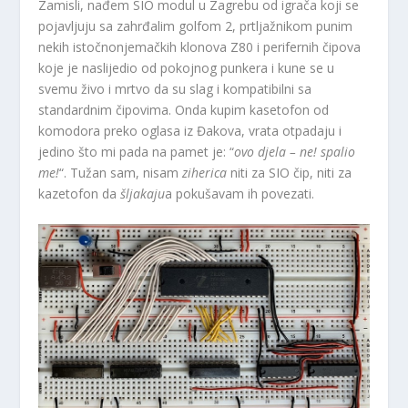
Zamisli, nađem SIO modul u Zagrebu od igrača koji se
pojavljuju sa zahrđalim golfom 2, prtljažnikom punim
nekih istočnonjemačkih klonova Z80 i perifernih čipova
koje je naslijedio od pokojnog punkera i kune se u
svemu živo i mrtvo da su slag i kompatibilni sa
standardnim čipovima. Onda kupim kasetofon od
komodora preko oglasa iz Đakova, vrata otpadaju i
jedino što mi pada na pamet je: “
ovo djela – ne! spalio
me!
“. Tužan sam, nisam
ziherica
niti za SIO čip, niti za
kazetofon da
šljakaju
a pokušavam ih povezati.