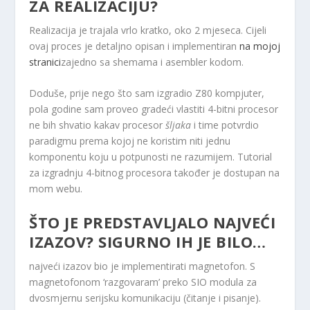
ZA REALIZACIJU?
Realizacija je trajala vrlo kratko, oko 2 mjeseca. Cijeli
ovaj proces je detaljno opisan i implementiran
na mojoj
stranici
zajedno sa shemama i asembler kodom.
Doduše, prije nego što sam izgradio Z80 kompjuter,
pola godine sam proveo gradeći vlastiti 4-bitni procesor
ne bih shvatio kakav procesor
šljaka
i time potvrdio
paradigmu prema kojoj ne koristim niti jednu
komponentu koju u potpunosti ne razumijem. Tutorial
za izgradnju 4-bitnog procesora također je dostupan na
mom webu.
ŠTO JE PREDSTAVLJALO NAJVEĆI
IZAZOV? SIGURNO IH JE BILO…
najveći izazov bio je implementirati magnetofon. S
magnetofonom ‘razgovaram’ preko SIO modula za
dvosmjernu serijsku komunikaciju (čitanje i pisanje).