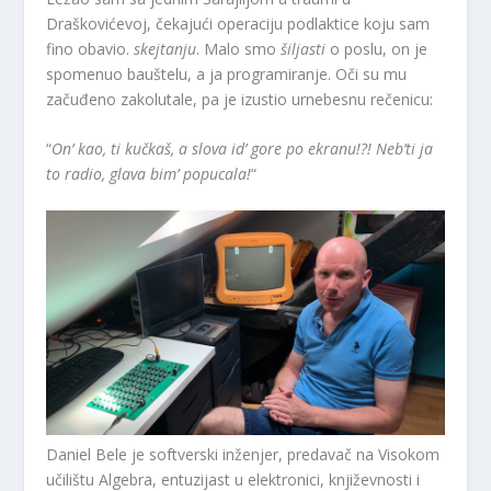
Draškovićevoj, čekajući operaciju podlaktice koju sam
fino obavio.
skejtanju
. Malo smo
šiljasti
o poslu, on je
spomenuo bauštelu, a ja programiranje. Oči su mu
začuđeno zakolutale, pa je izustio urnebesnu rečenicu:
“
On’ kao, ti kučkaš, a slova id’ gore po ekranu!?! Neb’ti ja
to radio, glava bim’ popucala!
“
Daniel Bele je softverski inženjer, predavač na Visokom
učilištu Algebra, entuzijast u elektronici, književnosti i