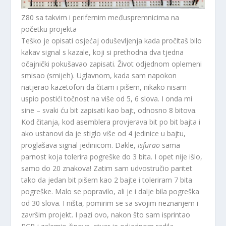
Z80 sa takvim i perifernim međuspremnicima na
početku projekta
Teško je opisati osjećaj oduševljenja kada pročitaš bilo
kakav signal s kazale, koji si prethodna dva tjedna
očajnički pokušavao zapisati. Život odjednom oplemeni
smisao (smijeh). Uglavnom, kada sam napokon
natjerao kazetofon da čitam i pišem, nikako nisam
uspio postići točnost na više od 5, 6 slova. I onda mi
sine – svaki ću bit zapisati kao bajt, odnosno 8 bitova.
Kod čitanja, kod asemblera provjerava bit po bit bajta i
ako ustanovi da je stiglo više od 4 jedinice u bajtu,
proglašava signal jedinicom. Dakle,
isfurao
sama
parnost koja tolerira pogreške do 3 bita. I opet nije išlo,
samo do 20 znakova! Zatim sam udvostručio paritet
tako da jedan bit pišem kao 2 bajte i toleriram 7 bita
pogreške. Malo se popravilo, ali je i dalje bila pogreška
od 30 slova. I ništa, pomirim se sa svojim neznanjem i
završim projekt. I pazi ovo, nakon što sam isprintao