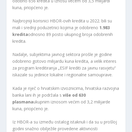
odobrio 656 kredita u iznosu većem od 3,5 milijardi
kuna, priopćeno je.
Najbrojniji korisnici HBOR-ovih kredita u 2022. bili su
mali i srednji poduzetnici kojima je odobreno
1.983
kredita
odnosno 89 posto ukupnog broja odobrenih
kredita.
Nadalje, subjektima javnog sektora prošle je godine
odobreno gotovo milijardu kuna kredita, a velik interes
za program kreditiranja „ESIF krediti za javnu rasvjetu“
iskazale su jedinice lokalne i regionalne samouprave.
Kada je riječ o hrvatskim izvoznicima, hrvatska razvojna
banka lani ih je podržala s
više od 630
plasmana
ukupnim iznosom većim od 3,2 milijarde
kuna, priopćeno je.
Iz HBOR-a su između ostalog istaknuli i da su u prošloj
godini snažno obilježile provedene aktivnosti