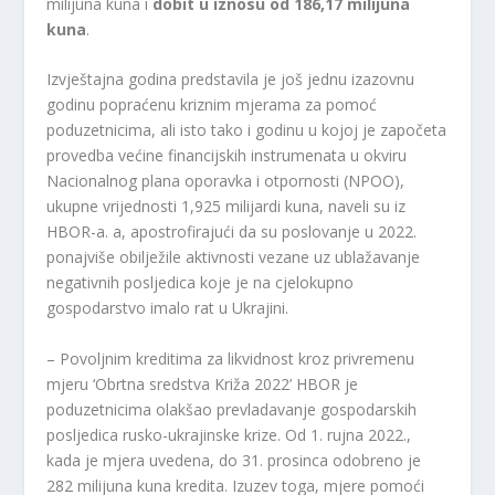
milijuna kuna i
dobit u iznosu od 186,17 milijuna
kuna
.
Izvještajna godina predstavila je još jednu izazovnu
godinu popraćenu kriznim mjerama za pomoć
poduzetnicima, ali isto tako i godinu u kojoj je započeta
provedba većine financijskih instrumenata u okviru
Nacionalnog plana oporavka i otpornosti (NPOO),
ukupne vrijednosti 1,925 milijardi kuna, naveli su iz
HBOR-a. a, apostrofirajući da su poslovanje u 2022.
ponajviše obilježile aktivnosti vezane uz ublažavanje
negativnih posljedica koje je na cjelokupno
gospodarstvo imalo rat u Ukrajini.
– Povoljnim kreditima za likvidnost kroz privremenu
mjeru ‘Obrtna sredstva Križa 2022’ HBOR je
poduzetnicima olakšao prevladavanje gospodarskih
posljedica rusko-ukrajinske krize. Od 1. rujna 2022.,
kada je mjera uvedena, do 31. prosinca odobreno je
282 milijuna kuna kredita. Izuzev toga, mjere pomoći