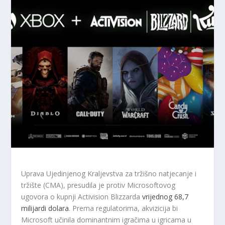
Uprava Ujedinjenog Kraljevstva za tržišno natjecanje i
tržište (CMA), presudila je protiv Microsoftovog
ugovora o kupnji Activision Blizzarda
vrijednog 68,7
milijardi dolara
. Prema regulatorima, akvizicija bi
Microsoft učinila dominantnim igračima u igricama u