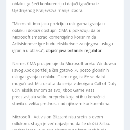
oblaku, gušeći konkurenciju i dajući igračima iz
Ujedinjenog Kraljevstva manje izbora.
“Microsoft ima jaku poziciju u uslugama igranja u
oblaku i dokazi dostupni CMA-u pokazuju da bi
Microsoft smatrao komercijalno korisnim da
Activisionove igre budu ekskluzivne za njegovu uslugu
igranja u oblaku”,
objašnjava britanski regulator
.
Naime, CMA procjenjuje da Microsoft preko Windowsa
i svog Xbox portfelja čini gotovo 70 posto globalnih
usluga igranja u oblaku. Osim toga, ističe se da bi
mogućnost Microsofta da serija videoigara Call of Duty
učini ekskluzivnom za svoj Xbox Game Pass
predstavljala veliku prepreku koja bi ih u konačnici
stavila u veliku prednost nad njihovim konkurentima.
Microsoft i Activision Blizzard nisu sretni s ovom
odlukom, stoga je već najavljeno da će uložiti žalbu.