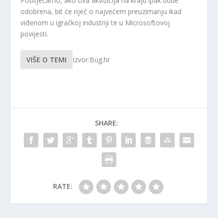
Podsjećamo, ako ova akvizicija na kraju ipak bude
odobrena, bit će riječ o najvećem preuzimanju ikad
viđenom u igračkoj industriji te u Microsoftovoj
povijesti.
VIŠE O TEMI
Izvor:Bug.hr
SHARE:
RATE: