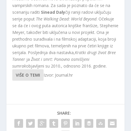
vampirskih romana. Za sada je poznato da će se na
scenariju raditi
Sinead Daly
čiji raniji radovi uključuju
serije poput
The Walking Dead: World Beyond
. Očekuje
se da će i ovog puta autorica knjiške franšize, Stephenie
Meyer, također biti uključena u novi projekt. Ona je
prethodno surađivala i na filmskoj adaptaciji, koja broji
ukupno pet filmova, temeljenih na prve četiri knjige iz
serijala. Posljednja dva nastavka,
Kratki drugi život Bree
Tanner
ja
Život i smrt: Ponovno osmišljeni
sumrak
objavljeni su 2010., odnosno 2016. godine.
VIŠE O TEMI
Izvor: Journal.hr
SHARE: