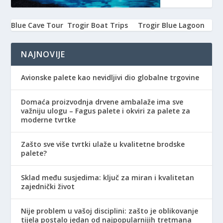
Blue Cave Tour
Trogir Boat Trips
Trogir Blue Lagoon
NAJNOVIJE
Avionske palete kao nevidljivi dio globalne trgovine
Domaća proizvodnja drvene ambalaže ima sve
važniju ulogu – Fagus palete i okviri za palete za
moderne tvrtke
Zašto sve više tvrtki ulaže u kvalitetne brodske
palete?
Sklad među susjedima: ključ za miran i kvalitetan
zajednički život
Nije problem u vašoj disciplini: zašto je oblikovanje
tijela postalo jedan od najpopularnijih tretmana