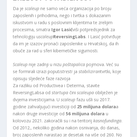
Da je
scaleup
ne samo veća organizacija po broju
zaposlenih i prihodima, nego i tvrtka s dokazanim
iskustvom u radu s poslovnim klijentima te zrelijim
procesima, smatra
Igor Lasić
viši potpredsjednik za
tehnologiju u
scaleup
ReversingLabs
. I Lasić potvrđuje
da im je izazov pronaći zaposlenike u Hrvatskoj, da ih
obuče za rad u sferi kibernetičke sigurnosti.
Scaleup
nije zadnji u nizu
poštapalica
pojmova. Već su
se formirali izrazi poput
istresti
ja
stabiliziran
tvrtki, koje
opisuju sljedeće faze razvoja
Za razliku od Productivea i Determa, stavite
ReversingLabsa od
startupa
čini
scaleupa
obilježen je
dvjema investicijama. U
scaleup
fazu ušli su 2017.
godine zahvaljujući investiciji od
25 milijuna dolara
a
nakon druge investicije od
56 milijuna dolara
u
kolovozu 2021. zakoračili su i na teritorij
kasnofundinga
.
Od 2012., nekoliko godina nakon osnivanja, do danas,
broj zaposlenih narastao je desetak na više od 260. No