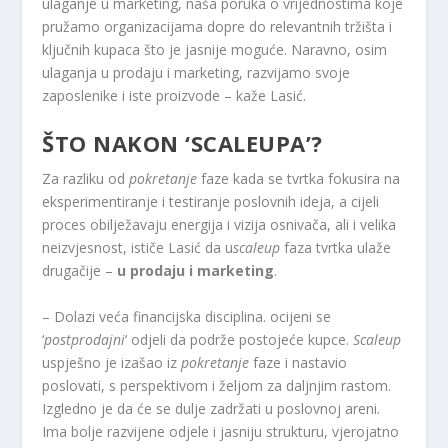
ulaganje u marketing, naša poruka o vrijednostima koje
pružamo organizacijama dopre do relevantnih tržišta i
ključnih kupaca što je jasnije moguće. Naravno, osim
ulaganja u prodaju i marketing, razvijamo svoje
zaposlenike i iste proizvode – kaže Lasić.
ŠTO NAKON ‘SCALEUPA’?
Za razliku od
pokretanje
faze kada se tvrtka fokusira na
eksperimentiranje i testiranje poslovnih ideja, a cijeli
proces obilježavaju energija i vizija osnivača, ali i velika
neizvjesnost, ističe Lasić da u
scaleup
faza tvrtka ulaže
drugačije –
u prodaju i marketing
.
– Dolazi veća financijska disciplina. ocijeni se
‘
postprodajni
‘ odjeli da podrže postojeće kupce.
Scaleup
uspješno je izašao iz
pokretanje
faze i nastavio
poslovati, s perspektivom i željom za daljnjim rastom.
Izgledno je da će se dulje zadržati u poslovnoj areni.
Ima bolje razvijene odjele i jasniju strukturu, vjerojatno