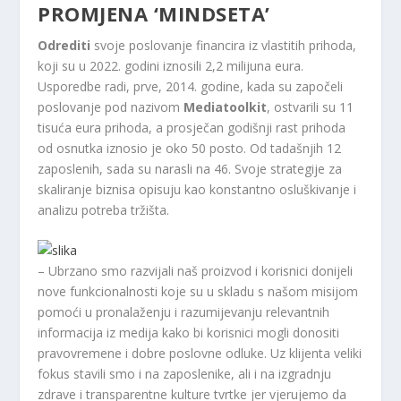
PROMJENA ‘MINDSETA’
Odrediti
svoje poslovanje financira iz vlastitih prihoda,
koji su u 2022. godini iznosili 2,2 milijuna eura.
Usporedbe radi, prve, 2014. godine, kada su započeli
poslovanje pod nazivom
Mediatoolkit
, ostvarili su 11
tisuća eura prihoda, a prosječan godišnji rast prihoda
od osnutka iznosio je oko 50 posto. Od tadašnjih 12
zaposlenih, sada su narasli na 46. Svoje strategije za
skaliranje biznisa opisuju kao konstantno osluškivanje i
analizu potreba tržišta.
– Ubrzano smo razvijali naš proizvod i korisnici donijeli
nove funkcionalnosti koje su u skladu s našom misijom
pomoći u pronalaženju i razumijevanju relevantnih
informacija iz medija kako bi korisnici mogli donositi
pravovremene i dobre poslovne odluke. Uz klijenta veliki
fokus stavili smo i na zaposlenike, ali i na izgradnju
zdrave i transparentne kulture tvrtke jer vjerujemo da