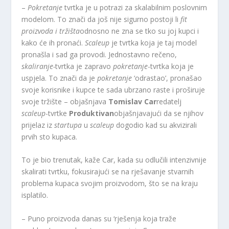
–
Pokretanje
tvrtka je u potrazi za skalabilnim poslovnim
modelom. To znači da još nije sigurno postoji li
fit
proizvoda i tržišta
odnosno ne zna se tko su joj kupci i
kako će ih pronaći.
Scaleup
je tvrtka koja je taj model
pronašla i sad ga provodi. Jednostavno rečeno,
skaliranje-
tvrtka je zapravo
pokretanje
-tvrtka koja je
uspjela. To znači da je
pokretanje
‘odrastao’, pronašao
svoje korisnike i kupce te sada ubrzano raste i proširuje
svoje tržište – objašnjava
Tomislav Car
redatelj
scaleup
-tvrtke
Produktivan
objašnjavajući da se njihov
prijelaz iz
startupa
u
scaleup
dogodio kad su akvizirali
prvih sto kupaca.
To je bio trenutak, kaže Car, kada su odlučili intenzivnije
skalirati tvrtku, fokusirajući se na rješavanje stvarnih
problema kupaca svojim proizvodom, što se na kraju
isplatilo.
– Puno proizvoda danas su ‘rješenja koja traže