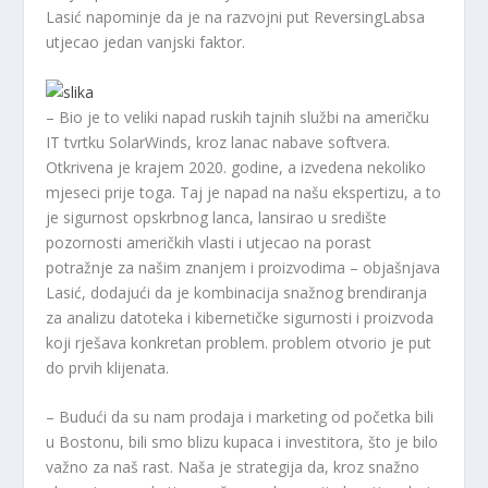
Lasić napominje da je na razvojni put ReversingLabsa
utjecao jedan vanjski faktor.
– Bio je to veliki napad ruskih tajnih službi na američku
IT tvrtku SolarWinds, kroz lanac nabave softvera.
Otkrivena je krajem 2020. godine, a izvedena nekoliko
mjeseci prije toga. Taj je napad na našu ekspertizu, a to
je sigurnost opskrbnog lanca, lansirao u središte
pozornosti američkih vlasti i utjecao na porast
potražnje za našim znanjem i proizvodima – objašnjava
Lasić, dodajući da je kombinacija snažnog brendiranja
za analizu datoteka i kibernetičke sigurnosti i proizvoda
koji rješava konkretan problem. problem otvorio je put
do prvih klijenata.
– Budući da su nam prodaja i marketing od početka bili
u Bostonu, bili smo blizu kupaca i investitora, što je bilo
važno za naš rast. Naša je strategija da, kroz snažno