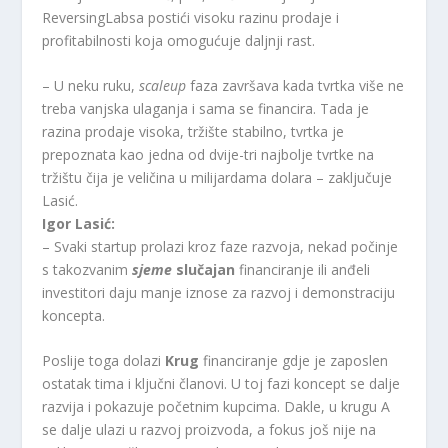
ReversingLabsa postići visoku razinu prodaje i
profitabilnosti koja omogućuje daljnji rast.
– U neku ruku,
scaleup
faza završava kada tvrtka više ne
treba vanjska ulaganja i sama se financira. Tada je
razina prodaje visoka, tržište stabilno, tvrtka je
prepoznata kao jedna od dvije-tri najbolje tvrtke na
tržištu čija je veličina u milijardama dolara – zaključuje
Lasić.
Igor Lasić:
– Svaki startup prolazi kroz faze razvoja, nekad počinje
s takozvanim
sjeme
slučajan
financiranje ili anđeli
investitori daju manje iznose za razvoj i demonstraciju
koncepta.
Poslije toga dolazi
Krug
financiranje gdje je zaposlen
ostatak tima i ključni članovi. U toj fazi koncept se dalje
razvija i pokazuje početnim kupcima. Dakle, u krugu A
se dalje ulazi u razvoj proizvoda, a fokus još nije na