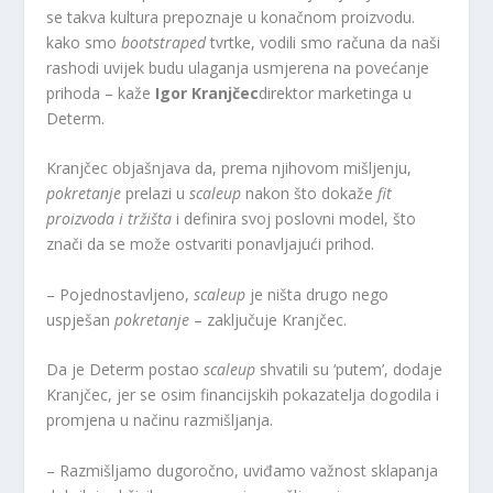
se takva kultura prepoznaje u konačnom proizvodu.
kako smo
bootstraped
tvrtke, vodili smo računa da naši
rashodi uvijek budu ulaganja usmjerena na povećanje
prihoda – kaže
Igor Kranjčec
direktor marketinga u
Determ.
Kranjčec objašnjava da, prema njihovom mišljenju,
pokretanje
prelazi u
scaleup
nakon što dokaže
fit
proizvoda i tržišta
i definira svoj poslovni model, što
znači da se može ostvariti ponavljajući prihod.
– Pojednostavljeno,
scaleup
je ništa drugo nego
uspješan
pokretanje
– zaključuje Kranjčec.
Da je Determ postao
scaleup
shvatili su ‘putem’, dodaje
Kranjčec, jer se osim financijskih pokazatelja dogodila i
promjena u načinu razmišljanja.
– Razmišljamo dugoročno, uviđamo važnost sklapanja