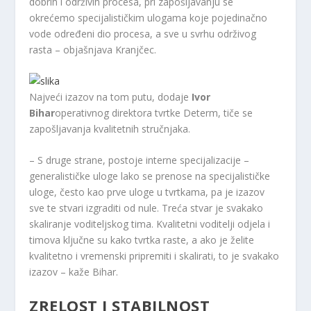
dobrih i održivih procesa, pri zapošljavanju se
okrećemo specijalističkim ulogama koje pojedinačno
vode određeni dio procesa, a sve u svrhu održivog
rasta – objašnjava Kranjčec.
Najveći izazov na tom putu, dodaje
Ivor
Bihar
operativnog direktora tvrtke Determ, tiče se
zapošljavanja kvalitetnih stručnjaka.
– S druge strane, postoje interne specijalizacije –
generalističke uloge lako se prenose na specijalističke
uloge, često kao prve uloge u tvrtkama, pa je izazov
sve te stvari izgraditi od nule. Treća stvar je svakako
skaliranje voditeljskog tima. Kvalitetni voditelji odjela i
timova ključne su kako tvrtka raste, a ako je želite
kvalitetno i vremenski pripremiti i skalirati, to je svakako
izazov – kaže Bihar.
ZRELOST I STABILNOST