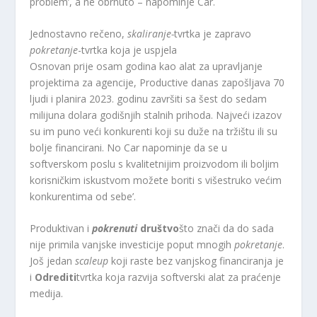
problem’, a ne obrnuto – napominje Car.
Jednostavno rečeno,
skaliranje-
tvrtka je zapravo
pokretanje
-tvrtka koja je uspjela
Osnovan prije osam godina kao alat za upravljanje
projektima za agencije, Productive danas zapošljava 70
ljudi i planira 2023. godinu završiti sa šest do sedam
milijuna dolara godišnjih stalnih prihoda. Najveći izazov
su im puno veći konkurenti koji su duže na tržištu ili su
bolje financirani. No Car napominje da se u
softverskom poslu s kvalitetnijim proizvodom ili boljim
korisničkim iskustvom možete boriti s višestruko većim
konkurentima od sebe’.
Produktivan i
pokrenuti
društvo
što znači da do sada
nije primila vanjske investicije poput mnogih
pokretanje
.
Još jedan
scaleup
koji raste bez vanjskog financiranja je
i
Odrediti
tvrtka koja razvija softverski alat za praćenje
medija.