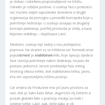
je stekao i određenu prepoznatljivost na tržištu.
Odradio je ozbiljne poslove. U
scaleup
fazi u poduzeću
već možete vidjeti zaposlenike dovedene iz drugih
organizacija da pomognu u provedbi koncepata koje u
pokretanje
nedostaju. U
scaleup
usvajaju se drugačiji
koncepti planiranja, portfelj proizvoda je zreliji, a baza
klijenata stabilnija – objašnjava Lasić.
Međutim,
scaleup
nije zadnji u nizu
poštapalica
pojmova. Na stranim su se tržištima već formirali izrazi
poput
istresti
ja
stabiliziran
tvrtki, koje opisuju sljedeće
faze razvoja
pokretanje
nakon skaliranja,
na putu da
postanu jednorozi.
Istresti
predstavlja fazu zrelog
životnog ciklusa tvrtke, dok stabilizirana tvrtka, jasno,
ima već uspostavljenu tržišnu poziciju.
Car smatra da Productive ima još puno prostora za
rast, dok je, kako kaže Bihar, dugoročni cilj Determ-a
postati globalni lider u praćenju medija za male i
srednje tvrtke. Lasić, pak, ističe kako je cilj