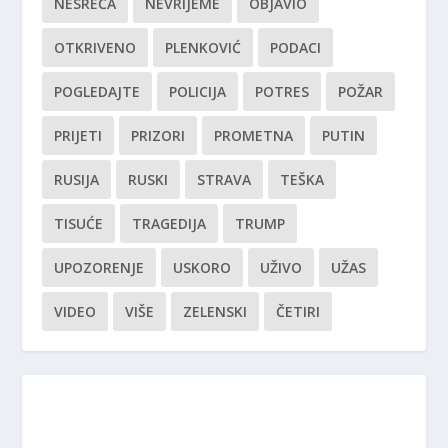
NESREĆA
NEVRIJEME
OBJAVIO
OTKRIVENO
PLENKOVIĆ
PODACI
POGLEDAJTE
POLICIJA
POTRES
POŽAR
PRIJETI
PRIZORI
PROMETNA
PUTIN
RUSIJA
RUSKI
STRAVA
TEŠKA
TISUĆE
TRAGEDIJA
TRUMP
UPOZORENJE
USKORO
UŽIVO
UŽAS
VIDEO
VIŠE
ZELENSKI
ČETIRI