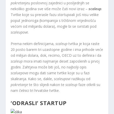
pokretanje
u poslovnoj zajednici u posljednjih se
nekoliko godina sve više može čuti novi izraz –
scaleup
.
Tvrtke koje su prerasle fazu
startupa
ali još nisu velike
poput jednoroga (kompanija s tržišnom vrijednošću
većom od milijardu dolara), mogle bi se svrstati pod
scaleupove
.
Prema nekim definicijama,
scaleup
tvrtka je koja raste
20 posto barem tri uzastopne godine i ima prihode veće
od milijun dolara, dok, recimo, OECD uz to definira i da
scaleup
mora imati najmanje deset zaposlenih u prvoj
godini. Zahtjeva može biti još, no najbolji opis
scaluepova
mogu dati same tvrtke koje su u fazi
skaliranja. Kako se, dakle,
scaleupovi
razlikuju od
pokretanje
te što slijedi nakon te
scaleup
faze otkrili su
nam čelnici tri hrvatske tvrtke.
‘ODRASLI’ STARTUP