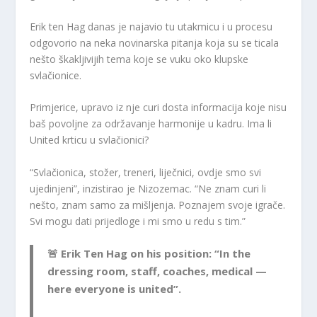
Erik ten Hag danas je najavio tu utakmicu i u procesu
odgovorio na neka novinarska pitanja koja su se ticala
nešto škakljivijih tema koje se vuku oko klupske
svlačionice.
Primjerice, upravo iz nje curi dosta informacija koje nisu
baš povoljne za održavanje harmonije u kadru. Ima li
United krticu u svlačionici?
“Svlačionica, stožer, treneri, liječnici, ovdje smo svi
ujedinjeni”, inzistirao je Nizozemac. “Ne znam curi li
nešto, znam samo za mišljenja. Poznajem svoje igrače.
Svi mogu dati prijedloge i mi smo u redu s tim.”
🚨 Erik Ten Hag on his position: “In the
dressing room, staff, coaches, medical —
here everyone is united”.