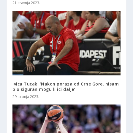
21. travnja 2023.
Ivica Tucak: ‘Nakon poraza od Crne Gore, nisam
bio siguran mogu li ići dalje’
29. srpnja 2023.