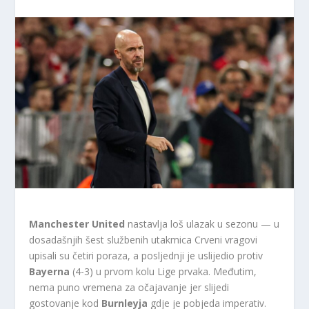
Manchester United
nastavlja loš ulazak u sezonu — u
dosadašnjih šest službenih utakmica Crveni vragovi
upisali su četiri poraza, a posljednji je uslijedio protiv
Bayerna
(4-3) u prvom kolu Lige prvaka. Međutim,
nema puno vremena za očajavanje jer slijedi
gostovanje kod
Burnleyja
gdje je pobjeda imperativ.