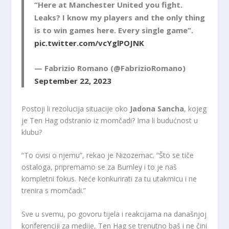
“Here at Manchester United you fight.
Leaks? I know my players and the only thing
is to win games here. Every single game”.
pic.twitter.com/vcYglPOJNK
— Fabrizio Romano (@FabrizioRomano)
September 22, 2023
Postoji li rezolucija situacije oko
Jadona Sancha
, kojeg
je Ten Hag odstranio iz momčadi? Ima li budućnost u
klubu?
“To ovisi o njemu”, rekao je Nizozemac. “Što se tiče
ostaloga, pripremamo se za Burnley i to je naš
kompletni fokus. Neće konkurirati za tu utakmicu i ne
trenira s momčadi.”
Sve u svemu, po govoru tijela i reakcijama na današnjoj
konferenciji za medije, Ten Hag se trenutno baš i ne čini